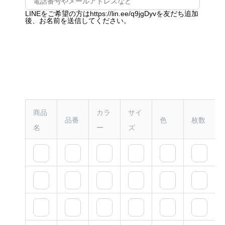
LINEをご希望の方はhttps://lin.ee/q9jgDyvを友だち追加
後、お名前を送信してください。
商品
カラ
サイ
品番
色
枚数
名
ー
ズ