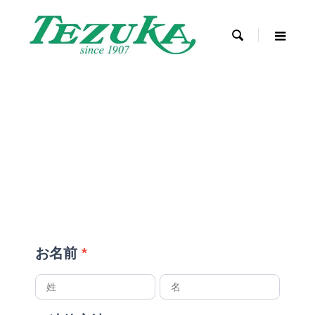

お名前
*
お
お
名
名
前
前