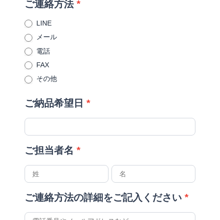
ご連絡方法
*
LINE
メール
電話
FAX
その他
ご納品希望日
*
ご担当者名
*
ご
ご
担
担
当
当
者
者
名
名
ご連絡方法の詳細をご記入ください
*