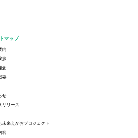
トマップ
案内
挨拶
理念
概要
らせ
スリリース
も未来えがおプロジェクト
内容