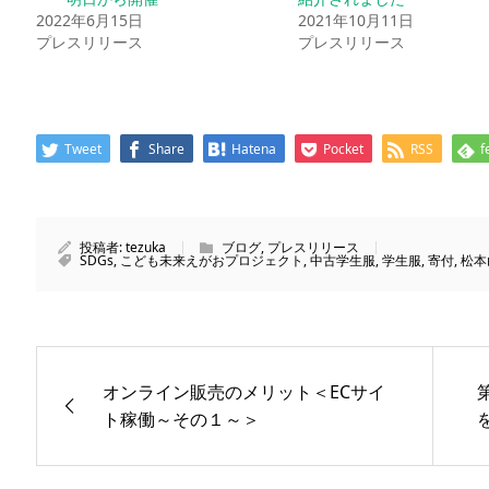
2022年6月15日
2021年10月11日
プレスリリース
プレスリリース
Tweet
Share
Hatena
Pocket
RSS
f
投稿者:
tezuka
ブログ
,
プレスリリース
SDGs
,
こども未来えがおプロジェクト
,
中古学生服
,
学生服
,
寄付
,
松本
オンライン販売のメリット＜ECサイ
ト稼働～その１～＞