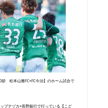
第10節 松本山雅FC×FC今治】のホーム試合で
ップテヅカ×長野銀行で行っている【こど