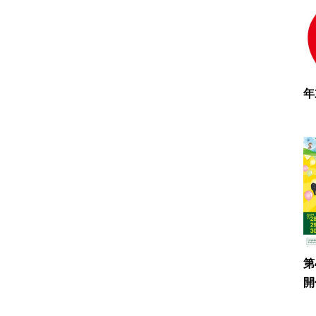
年
第
開