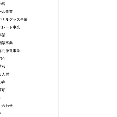
内容
ール事業
ジナルグッズ事業
ポレート事業
事業
相談事業
 専門派遣事業
紹介
情報
る人財
の声
要項
G
い合わせ
ク