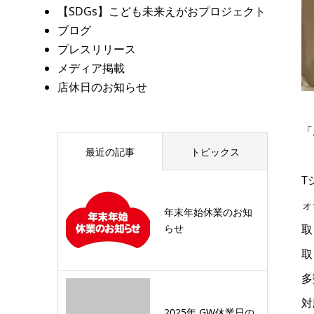
【SDGs】こども未来えがおプロジェクト
ブログ
プレスリリース
メディア掲載
店休日のお知らせ
「
最近の記事
トピックス
T
ォ
年末年始休業のお知
らせ
取
取
多
対
2025年 GW休業日の