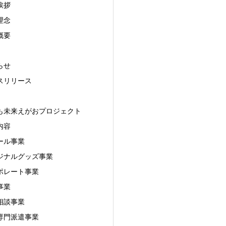
挨拶
理念
概要
らせ
スリリース
も未来えがおプロジェクト
内容
ール事業
ジナルグッズ事業
ポレート事業
事業
相談事業
 専門派遣事業