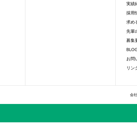
実績
採用
求め
先輩
募集
BLO
お問
リン
会